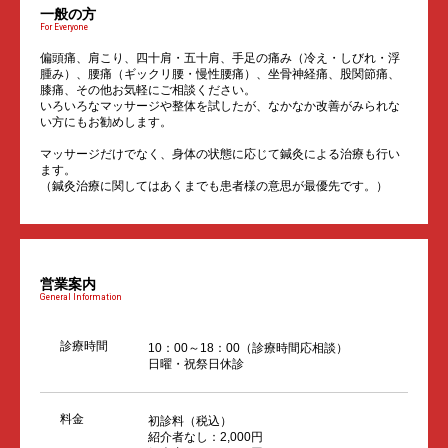
一般の方
For Everyone
偏頭痛、肩こり、四十肩・五十肩、手足の痛み（冷え・しびれ・浮
腫み）、腰痛（ギックリ腰・慢性腰痛）、坐骨神経痛、股関節痛、
膝痛、その他お気軽にご相談ください。
いろいろなマッサージや整体を試したが、なかなか改善がみられな
い方にもお勧めします。
マッサージだけでなく、身体の状態に応じて鍼灸による治療も行い
ます。
（鍼灸治療に関してはあくまでも患者様の意思が最優先です。）
営業案内
General Information
診療時間
10：00～18：00（診療時間応相談）
日曜・祝祭日休診
料金
初診料（税込）
紹介者なし：2,000円