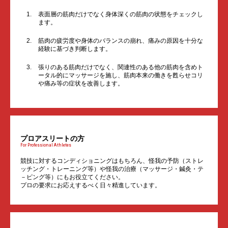
表面層の筋肉だけでなく身体深くの筋肉の状態をチェックし
ます。
筋肉の疲労度や身体のバランスの崩れ、痛みの原因を十分な
経験に基づき判断します。
張りのある筋肉だけでなく、関連性のある他の筋肉を含めト
ータル的にマッサージを施し、筋肉本来の働きを甦らせコリ
や痛み等の症状を改善します。
プロアスリートの方
For Professional Athletes
競技に対するコンディショニングはもちろん、怪我の予防（ストレ
ッチング・トレーニング等）や怪我の治療（マッサージ・鍼灸・テ
－ピング等）にもお役立てください。
プロの要求にお応えするべく日々精進しています。