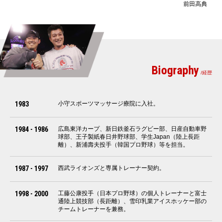
前田高典
Biography
/経歴
1983
小守スポーツマッサージ療院に入社。
1984 - 1986
広島東洋カープ、新日鉄釜石ラグビー部、日産自動車野
球部、王子製紙春日井野球部、学生Japan（陸上長距
離）、新浦壽夫投手（韓国プロ野球）等を担当。
1987 - 1997
西武ライオンズと専属トレーナー契約。
1998 - 2000
工藤公康投手（日本プロ野球）の個人トレーナーと富士
通陸上競技部（長距離）、雪印乳業アイスホッケー部の
チームトレーナーを兼務。