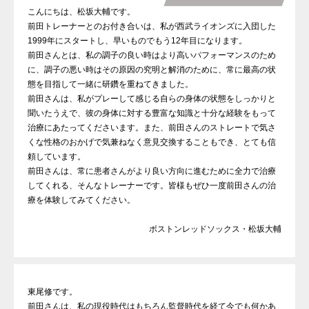
こんにちは、松坂大輔です。
前田トレーナーとのお付き合いは、私が西武ライオンズに入団した
1999年にスタートし、早いものでもう12年目になります。
前田さんとは、私の調子の良い時はより高いパフォーマンスのため
に、調子の悪い時はその原因の究明と解消のために、常に最高の状
態を目指して一緒に研鑽を重ねてきました。
前田さんは、私がプレーして感じる自らの身体の状態をしっかりと
聞いたうえで、彼の身体に対する豊富な知識と十分な経験をもって
治療にあたってくださいます。また、前田さんのストレートで気さ
くな性格のおかげで気兼ねなく意見交換することもでき、とても信
頼しています。
前田さんは、常に患者さんがより良い方向に進むために全力で治療
してくれる、そんなトレーナーです。皆様もぜひ一度前田さんの治
療を体験してみてください。
ボストンレッドソックス・松坂大輔
東尾修です。
前田さんは、私の現役時代はもちろん監督時代を経て今でも何かあ