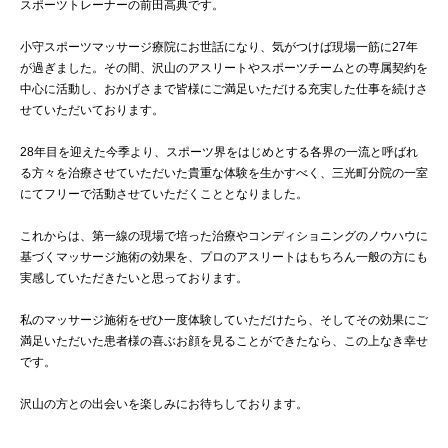
スポーツトレーナーの前田高典です。
小守スポーツマッサージ療院にお世話になり、気がつけば現場一筋に27年
が過ぎました。その間、沢山のアスリートやスポーツチームとの専属契約を
中心に活動し、おかげさまで皆様にご満足いただける充実した仕事を続けさ
せていただいております。
28年目を迎えた今季より、スポーツ界をはじめとする各界の一流と呼ばれ
る方々を治療させていただいた貴重な体験を生かすべく、三光町分院の一室
にてフリーで活動させていただくこととなりました。
これからは、第一線の現場で培った治療やコンディショニングのノウハウに
基づくマッサージ施術の効果を、プロのアスリートはもちろん一般の方にも
実感していただきたいと思っております。
私のマッサージ施術をぜひ一度体験していただけたら、そしてその効果にご
満足いただいた患者様の喜ぶお顔を見ることができたなら、この上なき幸せ
です。
沢山の方との出会いを楽しみにお待ちしております。